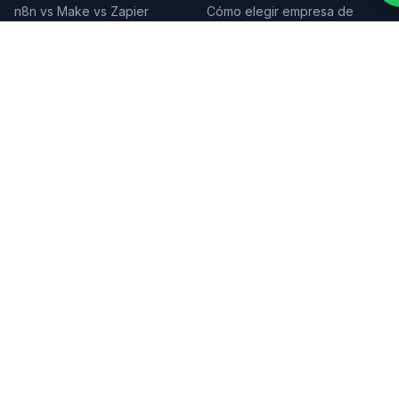
n8n vs Make vs Zapier
Cómo elegir empresa de
software
App de fidelización
Nearshore Development
SERVICIOS POR CIUDAD
Ver todas →
Buenos Aires
Córdoba
Rosario
Mendoza
Tucumán
Mar del Plata
Salta
Montevideo
Santiago
Lima
Bogotá
Medellín
Cali
Quito
Guayaquil
Asunción
Santa Cruz
La Paz