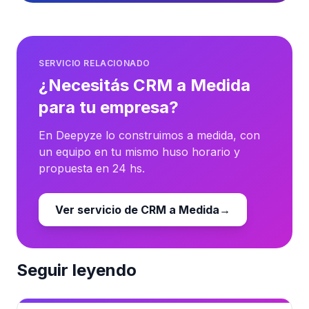
SERVICIO RELACIONADO
¿Necesitás CRM a Medida
para tu empresa?
En Deepyze lo construimos a medida, con
un equipo en tu mismo huso horario y
propuesta en 24 hs.
Ver servicio de CRM a Medida
→
Seguir leyendo