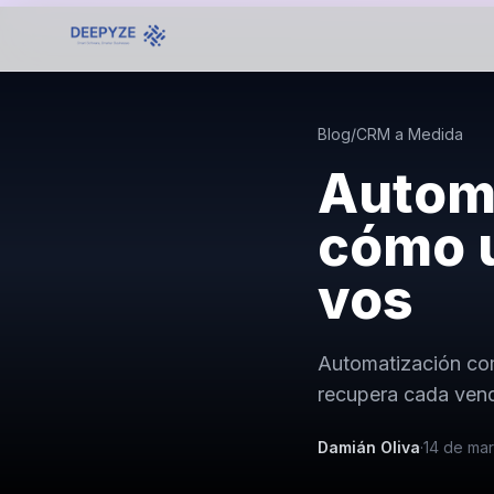
Blog
/
CRM a Medida
Automa
cómo u
vos
Automatización com
recupera cada vend
Damián Oliva
·
14 de ma