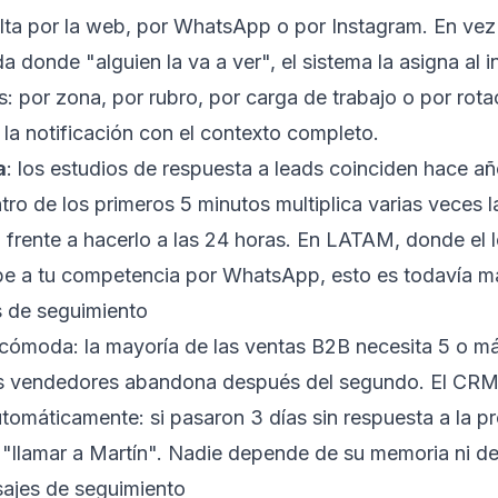
lta por la web, por WhatsApp o por Instagram. En vez
a donde "alguien la va a ver", el sistema la asigna al i
s: por zona, por rubro, por carga de trabajo o por rotac
la notificación con el contexto completo.
a
: los estudios de respuesta a leads coinciden hace a
ro de los primeros 5 minutos multiplica varias veces l
 frente a hacerlo a las 24 horas. En LATAM, donde el 
ibe a tu competencia por WhatsApp, esto es todavía má
s de seguimiento
ncómoda: la mayoría de las ventas B2B necesita 5 o m
os vendedores abandona después del segundo. El CRM
omáticamente: si pasaron 3 días sin respuesta a la p
a "llamar a Martín". Nadie depende de su memoria ni d
sajes de seguimiento