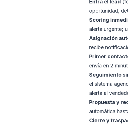
Entra el lead
(f
oportunidad, de
Scoring inmedi
alerta urgente; 
Asignación au
recibe notificac
Primer contact
envía en 2 minut
Seguimiento si
el sistema agend
alerta al vended
Propuesta y re
automática hast
Cierre y traspa