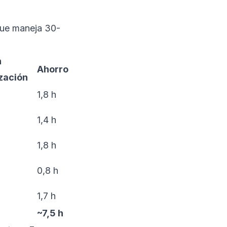
ue maneja 30-
n
Ahorro
zación
1,8 h
1,4 h
1,8 h
0,8 h
1,7 h
~7,5 h