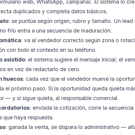
ormulario web, WhatsApp, campaña). El sistema lo cr
tecta duplicados y completa datos básicos.
ato
: se puntúa según origen, rubro y tamaño. Un lead 
uno frío entra a una secuencia de maduración.
tomática
: va al vendedor correcto según zona o rotac
ión con todo el contexto en su teléfono.
o asistido
: el sistema sugiere el mensaje inicial; el ve
os en vez de redactarlo de cero.
n huecos
: cada vez que el vendedor mueve la oportun
a el próximo paso. Si la oportunidad queda quieta más
or — y si sigue quieta, al responsable comercial.
cordatorios
: enviada la cotización, corre la secuenci
a que haya respuesta.
so
: ganada la venta, se dispara lo administrativo — alt