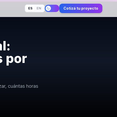
Cotizá tu proyecto
ES
EN
l:
 por
ar, cuántas horas