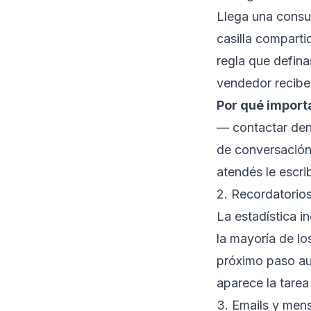
Llega una consu
casilla compartid
regla que defina
vendedor recibe 
Por qué import
— contactar dent
de conversación
atendés le escr
2. Recordatorio
La estadística i
la mayoría de l
próximo paso aut
aparece la tare
3. Emails y men