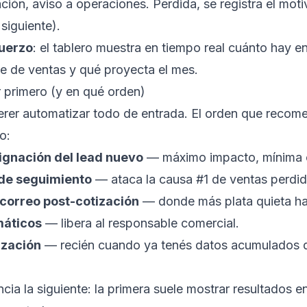
ción, aviso a operaciones. Perdida, se registra el mot
 siguiente).
fuerzo
: el tablero muestra en tiempo real cuánto hay e
ne de ventas
y qué proyecta el mes.
 primero (y en qué orden)
erer automatizar todo de entrada. El orden que reco
o:
ignación del lead nuevo
— máximo impacto, mínima 
de seguimiento
— ataca la causa #1 de ventas perdida
correo post-cotización
— donde más plata quieta ha
máticos
— libera al responsable comercial.
ización
— recién cuando ya tenés datos acumulados d
cia la siguiente: la primera suele mostrar resultados e