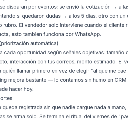
e disparan por eventos: se envió la cotización → a la
ntando si quedaron dudas → a los 5 días, otro con un
o rubro. El vendedor solo interviene cuando el cliente
recta, esto también funciona por WhatsApp.
(priorización automática)
úa cada oportunidad según señales objetivas: tamaño 
cto, interacción con tus correos, monto estimado. El 
a quién llamar primero en vez de elegir "al que me cae
oring mejora bastante — lo contamos sin humo en
CRM c
puede hacer hoy
.
portes
 queda registrada sin que nadie cargue nada a mano, y
s se arma solo. Se termina el ritual del viernes de "p