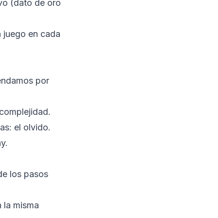
ivo (dato de oro
n juego en cada
mendamos por
complejidad.
s: el olvido.
y.
e los pasos
n la misma