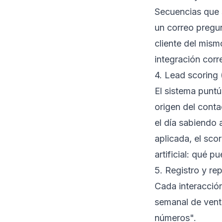
Secuencias que s
un correo pregu
cliente del mism
integración cor
4. Lead scoring 
El sistema punt
origen del conta
el día sabiendo 
aplicada, el sc
artificial: qué 
5. Registro y re
Cada interacción
semanal de venta
números".