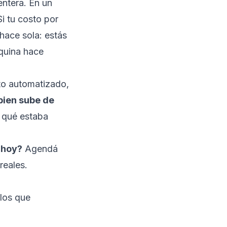
entera. En un
i tu costo por
hace sola: estás
quina hace
to automatizado,
bien sube de
n qué estaba
 hoy?
Agendá
reales.
los que