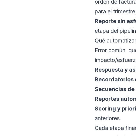
orden de factura
para el trimestre
Reporte sin es
etapa del
pipeli
Qué automatizar
Error común: qu
impacto/esfuerz
Respuesta y as
Recordatorios 
Secuencias de 
Reportes auto
Scoring y prior
anteriores.
Cada etapa finan