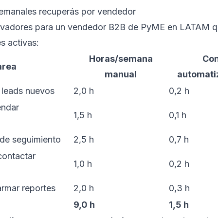
emanales recuperás por vendedor
vadores para un vendedor B2B de PyME en LATAM q
s activas:
Horas/semana
Co
area
manual
automati
r leads nuevos
2,0 h
0,2 h
endar
1,5 h
0,1 h
 de seguimiento
2,5 h
0,7 h
contactar
1,0 h
0,2 h
armar reportes
2,0 h
0,3 h
9,0 h
1,5 h