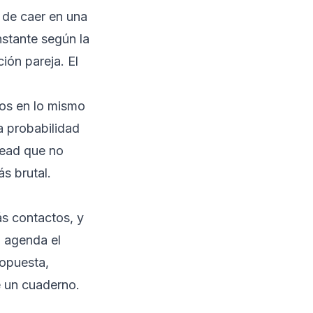
 de caer en una
nstante según la
ión pareja. El
ños en lo mismo
a probabilidad
lead que no
s brutal.
ás contactos, y
 agenda el
ropuesta,
e un cuaderno.