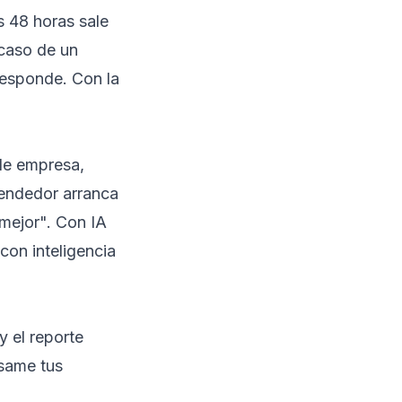
s 48 horas sale
 caso de un
 responde. Con la
de empresa,
vendedor arranca
 mejor". Con IA
on inteligencia
 el reporte
asame tus