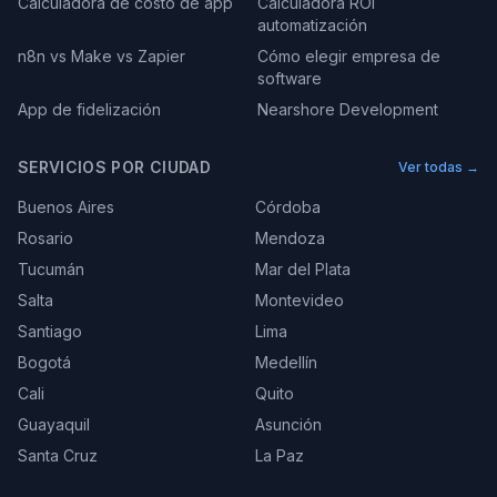
Calculadora de costo de app
Calculadora ROI
automatización
n8n vs Make vs Zapier
Cómo elegir empresa de
software
App de fidelización
Nearshore Development
SERVICIOS POR CIUDAD
Ver todas →
Buenos Aires
Córdoba
Rosario
Mendoza
Tucumán
Mar del Plata
Salta
Montevideo
Santiago
Lima
Bogotá
Medellín
Cali
Quito
Guayaquil
Asunción
Santa Cruz
La Paz