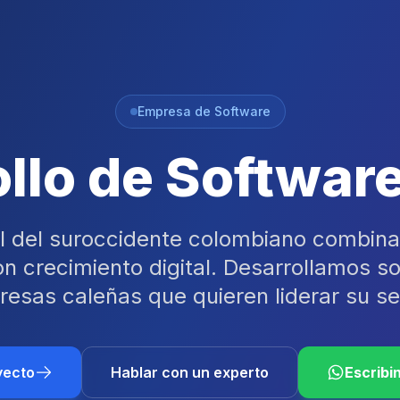
Empresa de Software
llo de Softwar
al del suroccidente colombiano combina 
con crecimiento digital. Desarrollamos s
esas caleñas que quieren liderar su se
yecto
Hablar con un experto
Escribi