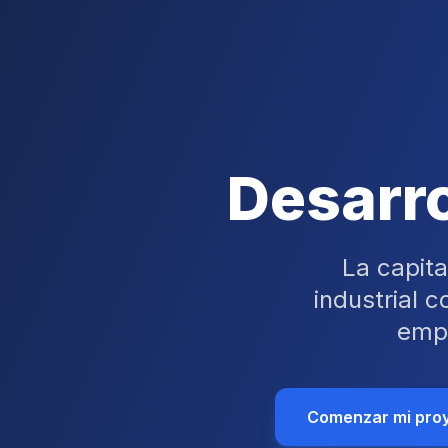
Desarro
La capit
industrial 
empr
Comenzar mi pro