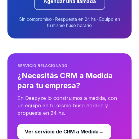
Agendar una llamada
Sin compromiso · Respuesta en 24 hs · Equipo en
tu mismo huso horario
SERVICIO RELACIONADO
¿Necesitás CRM a Medida
para tu empresa?
En Deepyze lo construimos a medida, con
un equipo en tu mismo huso horario y
propuesta en 24 hs.
Ver servicio de CRM a Medida
→