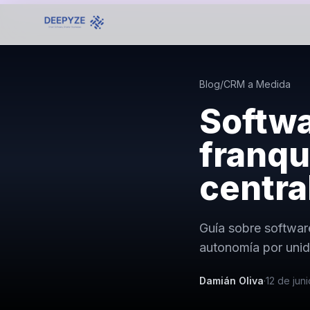
Blog
/
CRM a Medida
Softwa
franqu
centra
Guía sobre softwar
autonomía por unida
Damián Oliva
·
12 de jun