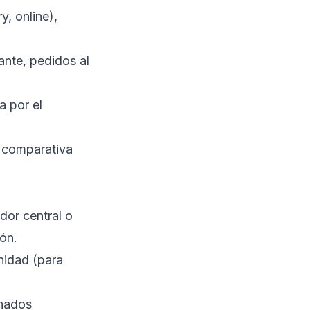
y, online),
tante, pedidos al
a por el
, comparativa
dor central o
ón.
unidad (para
onados