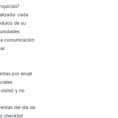
nquicias?
ralizada: cada
ódulos de su
s unidades
 la comunicación
ar.
entas por email
ciales
isita) y no
ventas del día de
s checklist