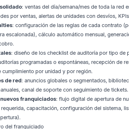
solidado
: ventas del día/semana/mes de toda la red e
des por ventas, alertas de unidades con desvíos, KPIs 
lties
: configuración de las reglas de cada contrato (p
ura escalonada), cálculo automático mensual, generaci
cobro.
tales
: diseño de los checklist de auditoría por tipo de
uditorías programadas o espontáneas, recepción de re
de cumplimiento por unidad y por región.
s de red
: anuncios globales o segmentados, bibliote
nuales, canal de soporte con seguimiento de tickets.
 nuevos franquiciados
: flujo digital de apertura de 
equerida, capacitación, configuración del sistema, lis
pertura).
o del franquiciado