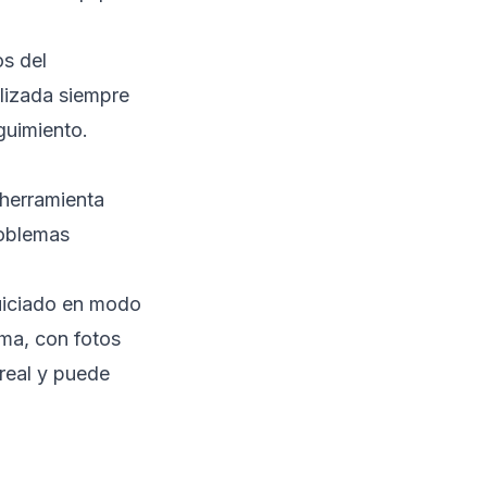
os del
lizada siempre
guimiento.
 herramienta
roblemas
nquiciado en modo
ema, con fotos
 real y puede