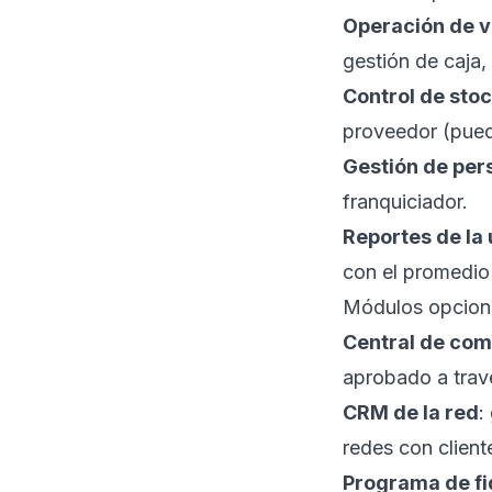
Operación de 
gestión de caja, 
Control de sto
proveedor (puede
Gestión de pers
franquiciador.
Reportes de la
con el promedio 
Módulos opciona
Central de co
aprobado a travé
CRM de la red
:
redes con client
Programa de fi