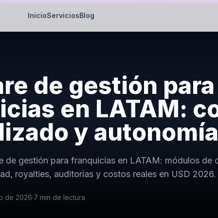
Inicio
Servicios
Blog
re de gestión para
icias en LATAM: co
lizado y autonomía
e de gestión para franquicias en LATAM: módulos de co
d, royalties, auditorías y costos reales en USD 2026.
io de 2026
·
7
min de lectura