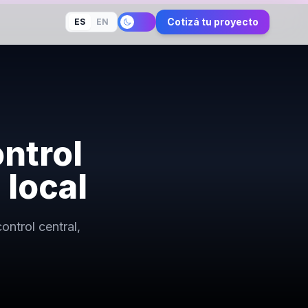
Cotizá tu proyecto
ES
EN
ntrol
 local
ntrol central,