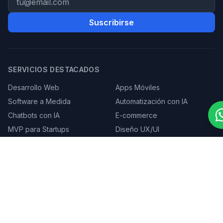
Suscribirse
SERVICIOS DESTACADOS
Desarrollo Web
Apps Móviles
Software a Medida
Automatización con IA
Chatbots con IA
E-commerce
MVP para Startups
Diseño UX/UI
HERRAMIENTAS Y RECURSOS
Calculadora de costo de app
Calculadora ROI
automatización
n8n vs Make vs Zapier
Cómo elegir empresa de
software
App de fidelización
Nearshore Development