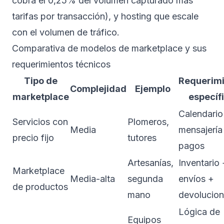
cobra el 0,25% del volumen capturado más
tarifas por transacción), y hosting que escale
con el volumen de tráfico.
Comparativa de modelos de marketplace y sus
requerimientos técnicos
Tipo de
Requerim
Complejidad
Ejemplo
marketplace
específ
Calendario
Servicios con
Plomeros,
Media
mensajería
precio fijo
tutores
pagos
Artesanías,
Inventario 
Marketplace
Media-alta
segunda
envíos +
de productos
mano
devolucio
Lógica de
Equipos