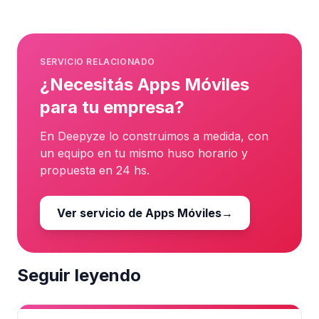
SERVICIO RELACIONADO
¿Necesitás Apps Móviles
para tu empresa?
En Deepyze lo construimos a medida, con
un equipo en tu mismo huso horario y
propuesta en 24 hs.
Ver servicio de Apps Móviles
→
Seguir leyendo