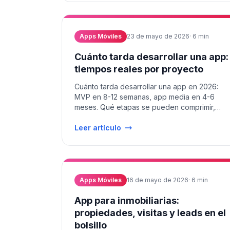
Apps Móviles
23 de mayo de 2026
·
6
min
Cuánto tarda desarrollar una app:
tiempos reales por proyecto
Cuánto tarda desarrollar una app en 2026:
MVP en 8-12 semanas, app media en 4-6
meses. Qué etapas se pueden comprimir,
cuáles no y cómo leer un cronograma.
Leer artículo
Apps Móviles
16 de mayo de 2026
·
6
min
App para inmobiliarias:
propiedades, visitas y leads en el
bolsillo