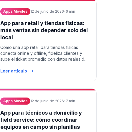
Apps Móviles
12 de junio de 2026
·
6
min
App para retail y tiendas físicas:
más ventas sin depender solo del
local
Cómo una app retail para tiendas físicas
conecta online y offline, fideliza clientes y
sube el ticket promedio con datos reales de
compra.
Leer artículo
Apps Móviles
12 de junio de 2026
·
7
min
App para técnicos a domicilio y
field service: cómo coordinar
equipos en campo sin planillas