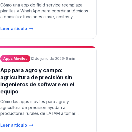
Cómo una app de field service reemplaza
planillas y WhatsApp para coordinar técnicos
a domicilio: funciones clave, costos y
comparativa LATAM.
Leer artículo
Apps Móviles
12 de junio de 2026
·
6
min
App para agro y campo:
agricultura de precisión sin
ingenieros de software en el
equipo
Cómo las apps móviles para agro y
agricultura de precisión ayudan a
productores rurales de LATAM a tomar
mejores decisiones con datos de campo en
tiempo real.
Leer artículo