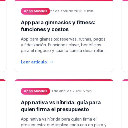
Apps Móviles
27 de abril de 2026
·
5
min
App para gimnasios y fitness:
funciones y costos
App para gimnasios: reservas, rutinas, pagos
y fidelización. Funciones clave, beneficios
para el negocio y cuánto cuesta desarrollarla
en LATAM 2026.
Leer artículo
Apps Móviles
11 de abril de 2026
·
5
min
App nativa vs híbrida: guía para
quien firma el presupuesto
App nativa vs híbrida para quien firma el
presupuesto: qué implica cada una en plata y