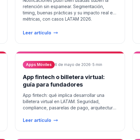
Notificaciones push bien usadas suben la
retención sin espamear. Segmentación,
timing, buenas prácticas y su impacto real en
métricas, con casos LATAM 2026.
Leer artículo
Apps Móviles
6 de mayo de 2026
·
5
min
App fintech o billetera virtual:
guía para fundadores
App fintech: qué implica desarrollar una
billetera virtual en LATAM. Seguridad,
compliance, pasarelas de pago, arquitectura,
costos reales y plazos 2026.
Leer artículo