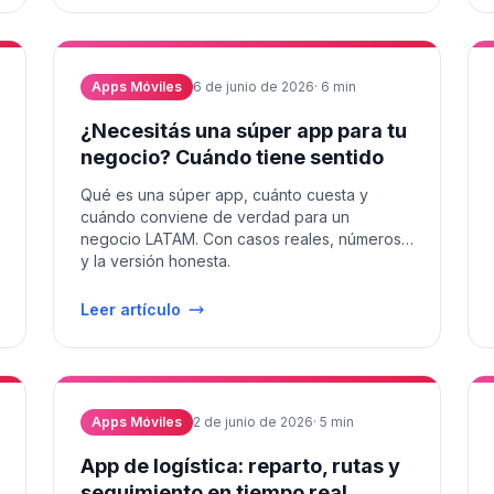
Apps Móviles
6 de junio de 2026
·
6
min
¿Necesitás una súper app para tu
negocio? Cuándo tiene sentido
Qué es una súper app, cuánto cuesta y
cuándo conviene de verdad para un
negocio LATAM. Con casos reales, números
y la versión honesta.
Leer artículo
Apps Móviles
2 de junio de 2026
·
5
min
App de logística: reparto, rutas y
seguimiento en tiempo real