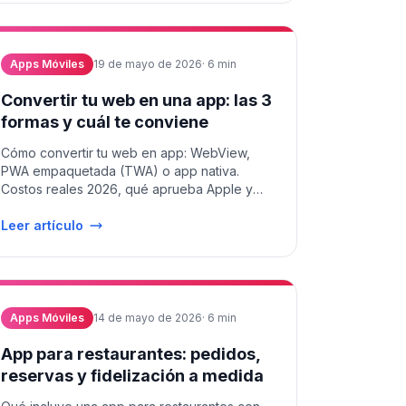
Apps Móviles
19 de mayo de 2026
·
6
min
Convertir tu web en una app: las 3
formas y cuál te conviene
Cómo convertir tu web en app: WebView,
PWA empaquetada (TWA) o app nativa.
Costos reales 2026, qué aprueba Apple y
cuándo el wrapper barato sale caro.
Leer artículo
Apps Móviles
14 de mayo de 2026
·
6
min
App para restaurantes: pedidos,
reservas y fidelización a medida