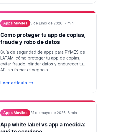
Apps Móviles
5 de junio de 2026
·
7
min
Cómo proteger tu app de copias,
fraude y robo de datos
Guía de seguridad de apps para PYMES de
LATAM: cómo proteger tu app de copias,
evitar fraude, blindar datos y endurecer tu
API sin frenar el negocio.
Leer artículo
Apps Móviles
31 de mayo de 2026
·
6
min
App white label vs app a medida:
qué te conviene