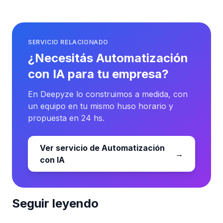
SERVICIO RELACIONADO
¿Necesitás Automatización
con IA para tu empresa?
En Deepyze lo construimos a medida, con
un equipo en tu mismo huso horario y
propuesta en 24 hs.
Ver servicio de Automatización
→
con IA
Seguir leyendo