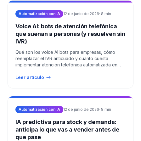
Automatización con IA
12 de junio de 2026
·
8
min
Voice AI: bots de atención telefónica
que suenan a personas (y resuelven sin
IVR)
Qué son los voice AI bots para empresas, cómo
reemplazar el IVR anticuado y cuánto cuesta
implementar atención telefónica automatizada en
LATAM en 2026.
Leer artículo
Automatización con IA
12 de junio de 2026
·
8
min
IA predictiva para stock y demanda:
anticipa lo que vas a vender antes de
que pase