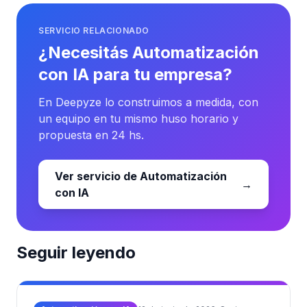
SERVICIO RELACIONADO
¿Necesitás Automatización
con IA para tu empresa?
En Deepyze lo construimos a medida, con
un equipo en tu mismo huso horario y
propuesta en 24 hs.
Ver servicio de Automatización
→
con IA
Seguir leyendo