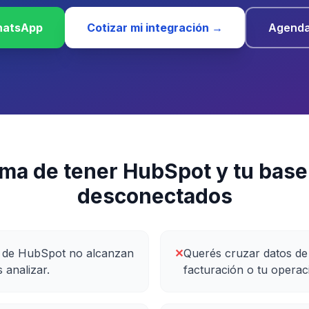
hatsApp
Cotizar mi integración →
Agenda
ema de tener
HubSpot
y
tu base
desconectados
s de HubSpot no alcanzan
✕
Querés cruzar datos d
 analizar.
facturación o tu operac