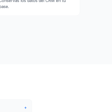
Conservás los datos del CRM en tu
base.
+