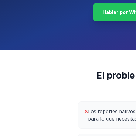
Hablar por W
El probl
✕
Los reportes nativo
para lo que necesitás