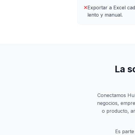
✕
Exportar a Excel cad
lento y manual.
La s
Conectamos HubS
negocios, empres
o producto, a
Es parte