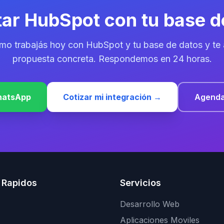
ar
HubSpot con tu base d
mo trabajás hoy con
HubSpot
y
tu base de datos
y te
propuesta concreta. Respondemos en 24 horas.
hatsApp
Cotizar mi integración →
Agenda
 Rapidos
Servicios
Desarrollo Web
Aplicaciones Moviles