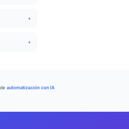
+
+
 de
automatización con IA