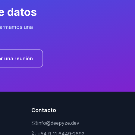
e datos
 armamos una
r una reunión
Contacto
info@deepyze.dev
+54 9 11 6449-2692