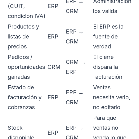
ERP →
Administración
(CUIT,
ERP
CRM
los valida
condición IVA)
Productos y
El ERP es la
ERP →
listas de
ERP
fuente de
CRM
precios
verdad
Pedidos /
El cierre
CRM →
oportunidades
CRM
dispara la
ERP
ganadas
facturación
Estado de
Ventas
ERP →
facturación y
ERP
necesita verlo,
CRM
cobranzas
no editarlo
Para que
Stock
ERP →
ventas no
ERP
disponible
CRM
venda lo que