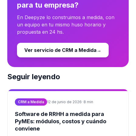
para tu empresa?
En Deepyze lo construimos a medida, con
un equipo en tu mismo huso horario y
propuesta en 24 hs.
Ver servicio de CRM a Medida
→
Seguir leyendo
CRM a Medida
12 de junio de 2026
·
8
min
Software de RRHH a medida para
PyMEs: módulos, costos y cuándo
conviene