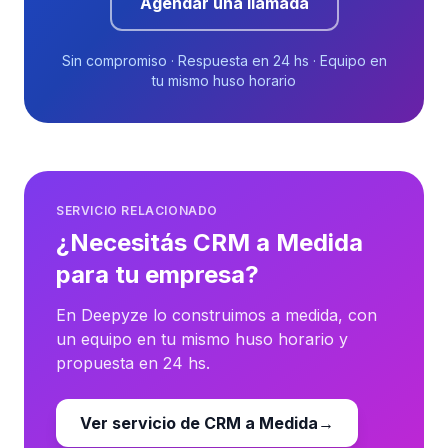
Agendar una llamada
Sin compromiso · Respuesta en 24 hs · Equipo en
tu mismo huso horario
SERVICIO RELACIONADO
¿Necesitás CRM a Medida
para tu empresa?
En Deepyze lo construimos a medida, con
un equipo en tu mismo huso horario y
propuesta en 24 hs.
Ver servicio de CRM a Medida
→