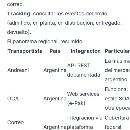
correo.
Tracking
: consultar los eventos del envío
(admitido, en planta, en distribución, entregado,
devuelto).
El panorama regional, resumido:
Transportista
País
Integración
Particula
La más m
API REST
Andreani
Argentina
del merca
documentada
argentino
Funciona,
Web services
OCA
Argentina
estilo SO
(e-Pak)
otra époc
Integración vía
Cobertura
Correo
Argentina
plataforma
federal