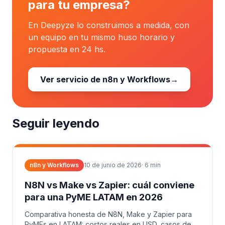
para tu empresa?
En Deepyze lo construimos a medida, con
un equipo en tu mismo huso horario y
propuesta en 24 hs.
Ver servicio de n8n y Workflows
→
Seguir leyendo
n8n y Workflows
10 de junio de 2026
·
6
min
N8N vs Make vs Zapier: cuál conviene
para una PyME LATAM en 2026
Comparativa honesta de N8N, Make y Zapier para
PyMEs en LATAM: costos reales en USD, casos de