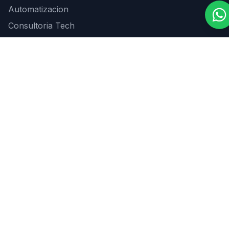
Automatizacion
Consultoria Tech
Contacto
info@deepyze.dev
+54 9 11 6449-2692
Buenos Aires, Argentina
Newsletter
Suscribirse
SERVICIOS DESTACADOS