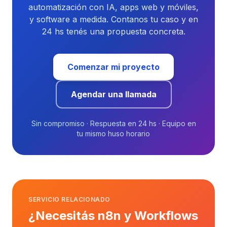
automatización con IA, apps web y móviles,
y software a medida. Contanos tu caso y en
24 hs tenés una propuesta concreta.
Comenzar mi proyecto
Agendar una llamada
Sin compromiso · Respuesta en 24 hs · Equipo en
tu mismo huso horario
SERVICIO RELACIONADO
¿Necesitás n8n y Workflows