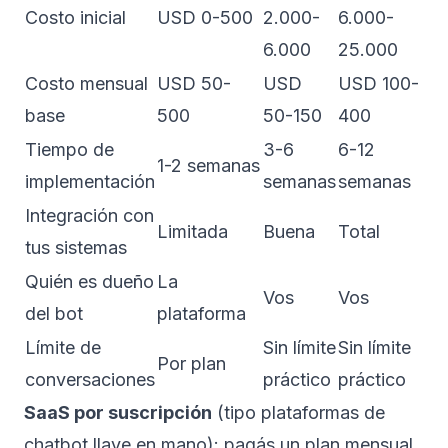
Costo inicial
USD 0-500
2.000-
6.000-
6.000
25.000
Costo mensual
USD 50-
USD
USD 100-
base
500
50-150
400
Tiempo de
3-6
6-12
1-2 semanas
implementación
semanas
semanas
Integración con
Limitada
Buena
Total
tus sistemas
Quién es dueño
La
Vos
Vos
del bot
plataforma
Límite de
Sin límite
Sin límite
Por plan
conversaciones
práctico
práctico
SaaS por suscripción
(tipo plataformas de
chatbot llave en mano): pagás un plan mensual