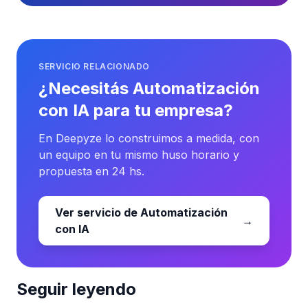
SERVICIO RELACIONADO
¿Necesitás Automatización
con IA para tu empresa?
En Deepyze lo construimos a medida, con
un equipo en tu mismo huso horario y
propuesta en 24 hs.
Ver servicio de Automatización
→
con IA
Seguir leyendo