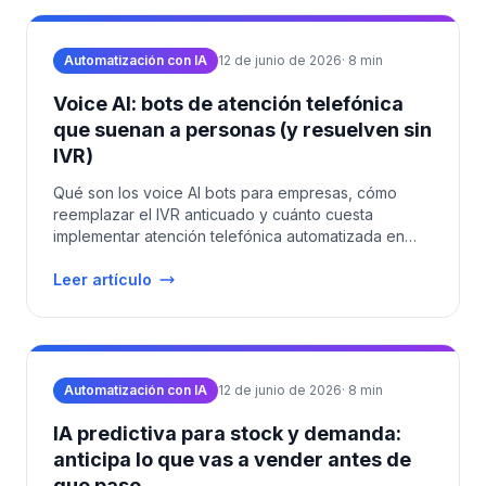
Automatización con IA
12 de junio de 2026
·
8
min
Voice AI: bots de atención telefónica
que suenan a personas (y resuelven sin
IVR)
Qué son los voice AI bots para empresas, cómo
reemplazar el IVR anticuado y cuánto cuesta
implementar atención telefónica automatizada en
LATAM en 2026.
Leer artículo
Automatización con IA
12 de junio de 2026
·
8
min
IA predictiva para stock y demanda:
anticipa lo que vas a vender antes de
que pase