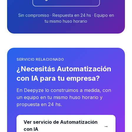
Sin compromiso · Respuesta en 24 hs · Equipo en
tu mismo huso horario
SERVICIO RELACIONADO
¿Necesitás Automatización
con IA para tu empresa?
En Deepyze lo construimos a medida, con
un equipo en tu mismo huso horario y
propuesta en 24 hs.
Ver servicio de Automatización
→
con IA