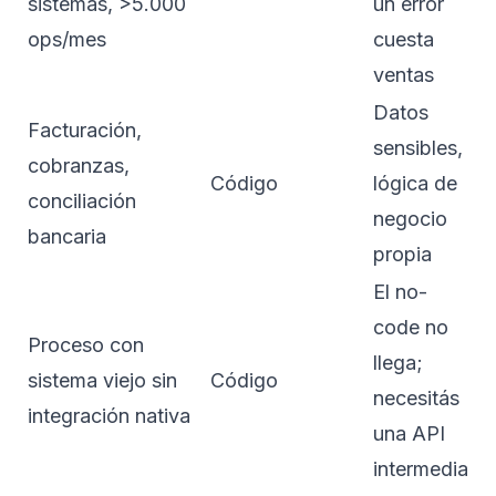
sistemas, >5.000
un error
ops/mes
cuesta
ventas
Datos
Facturación,
sensibles,
cobranzas,
Código
lógica de
conciliación
negocio
bancaria
propia
El no-
code no
Proceso con
llega;
sistema viejo sin
Código
necesitás
integración nativa
una API
intermedia